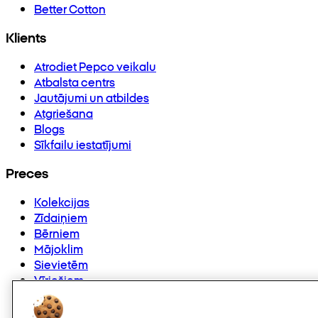
Better Cotton
Klients
Atrodiet Pepco veikalu
Atbalsta centrs
Jautājumi un atbildes
Atgriešana
Blogs
Sīkfailu iestatījumi
Preces
Kolekcijas
Zīdaiņiem
Bērniem
Mājoklim
Sievietēm
Vīriešiem
Citi