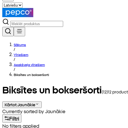
Sākums
/
Vīriešiem
/
Apakšveļa vīriešiem
/
Biksītes un bokseršorti
Biksītes un bokseršorti
(
12
)
12
product
Kārtot
:
Jaunākie
Currently sorted by Jaunākie
Filtri
No filters applied