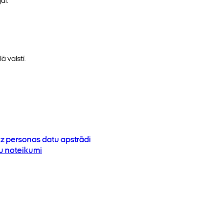
ā valstī.
z personas datu apstrādi
su noteikumi