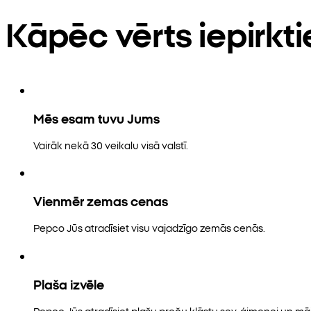
Kāpēc vērts iepirkt
Mēs esam tuvu Jums
Vairāk nekā 30 veikalu visā valstī.
Vienmēr zemas cenas
Pepco Jūs atradīsiet visu vajadzīgo zemās cenās.
Plaša izvēle
Pepco Jūs atradīsiet plašu preču klāstu sev, ģimenei un māj