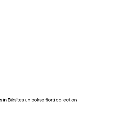
s in
Biksītes un bokseršorti
collection