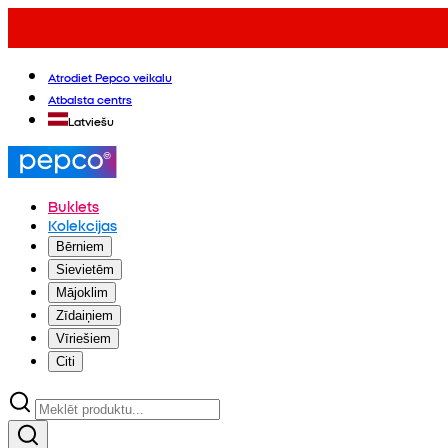
Atrodiet Pepco veikalu
Atbalsta centrs
Latviešu
Buklets
Kolekcijas
Bērniem
Sievietēm
Mājoklim
Zīdaiņiem
Vīriešiem
Citi