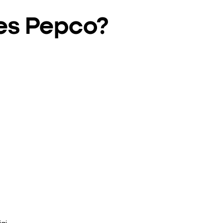
ies Pepco?
ai.