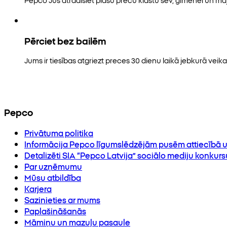
Pērciet bez bailēm
Jums ir tiesības atgriezt preces 30 dienu laikā jebkurā veikal
Pepco
Privātuma politika
Informācija Pepco līgumslēdzējām pusēm attiecībā u
Detalizēti SIA “Pepco Latvija” sociālo mediju konkur
Par uzņēmumu
Mūsu atbildība
Karjera
Sazinieties ar mums
Paplašināšanās
Māmiņu un mazuļu pasaule