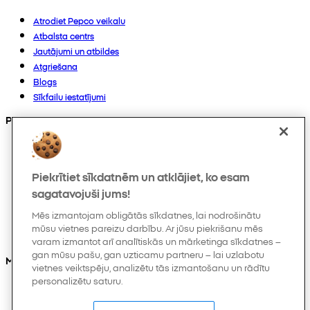
Atrodiet Pepco veikalu
Atbalsta centrs
Jautājumi un atbildes
Atgriešana
Blogs
Sīkfailu iestatījumi
Preces
Kolekcijas
Zīdaiņiem
Piekrītiet sīkdatnēm un atklājiet, ko esam
Bērniem
Mājoklim
sagatavojuši jums!
Sievietēm
Mēs izmantojam obligātās sīkdatnes, lai nodrošinātu
Vīriešiem
mūsu vietnes pareizu darbību. Ar jūsu piekrišanu mēs
Citi
varam izmantot arī analītiskās un mārketinga sīkdatnes –
gan mūsu pašu, gan uzticamu partneru – lai uzlabotu
Mūs varat atrast arī
vietnes veiktspēju, analizētu tās izmantošanu un rādītu
personalizētu saturu.