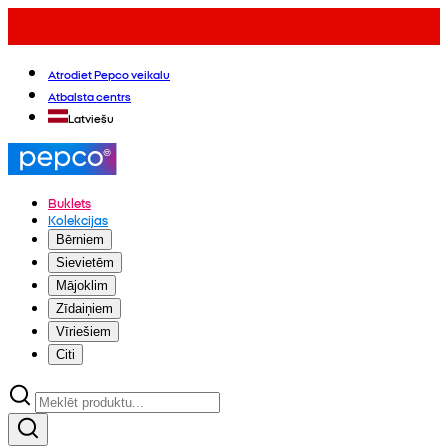
Atrodiet Pepco veikalu
Atbalsta centrs
Latviešu
Buklets
Kolekcijas
Bērniem
Sievietēm
Mājoklim
Zīdaiņiem
Vīriešiem
Citi