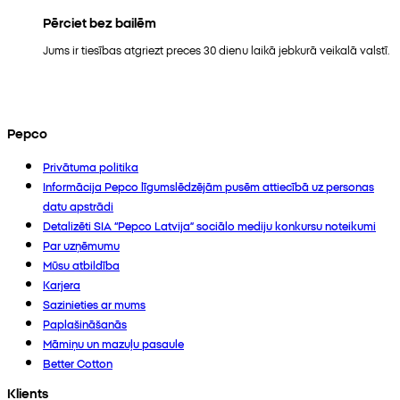
Pērciet bez bailēm
Jums ir tiesības atgriezt preces 30 dienu laikā jebkurā veikalā valstī.
Pepco
Privātuma politika
Informācija Pepco līgumslēdzējām pusēm attiecībā uz personas
datu apstrādi
Detalizēti SIA “Pepco Latvija” sociālo mediju konkursu noteikumi
Par uzņēmumu
Mūsu atbildība
Karjera
Sazinieties ar mums
Paplašināšanās
Māmiņu un mazuļu pasaule
Better Cotton
Klients