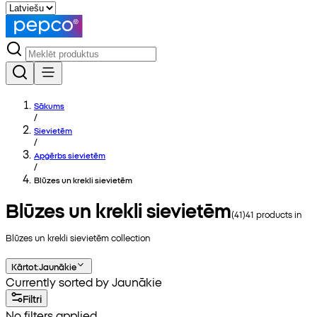
Sākums
/
Sievietēm
/
Apģērbs sievietēm
/
Blūzes un krekli sievietēm
Blūzes un krekli sievietēm
(
41
)
41
products in
Blūzes un krekli sievietēm
collection
Kārtot
:
Jaunākie
Currently sorted by Jaunākie
Filtri
No filters applied