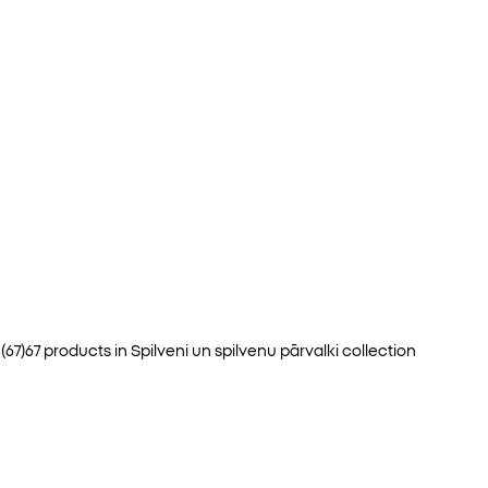
i
(
67
)
67
products in
Spilveni un spilvenu pārvalki
collection