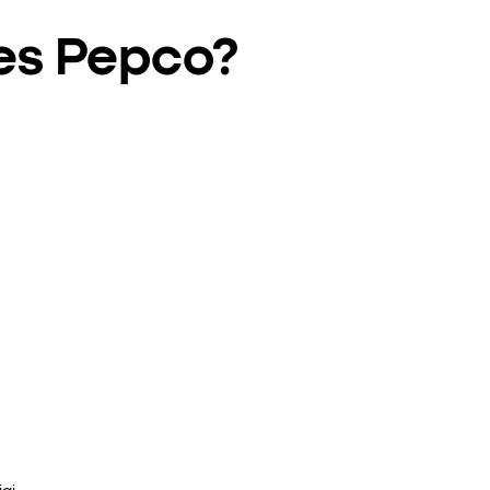
ies Pepco?
ai.