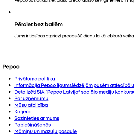
Pērciet bez bailēm
Jums ir tiesības atgriezt preces 30 dienu laikā jebkurā veikal
Pepco
Privātuma politika
Informācija Pepco līgumslēdzējām pusēm attiecībā u
Detalizēti SIA “Pepco Latvija” sociālo mediju konkur
Par uzņēmumu
Mūsu atbildība
Karjera
Sazinieties ar mums
Paplašināšanās
Māmiņu un mazuļu pasaule