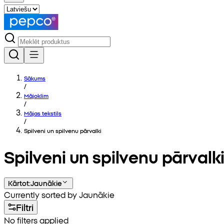
Sākums
/
Mājoklim
/
Mājas tekstils
/
Spilveni un spilvenu pārvalki
Spilveni un spilvenu pārvalk
Kārtot
:
Jaunākie
Currently sorted by Jaunākie
Filtri
No filters applied