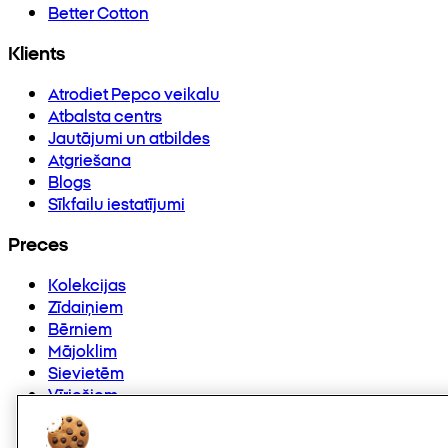
Better Cotton
Klients
Atrodiet Pepco veikalu
Atbalsta centrs
Jautājumi un atbildes
Atgriešana
Blogs
Sīkfailu iestatījumi
Preces
Kolekcijas
Zīdaiņiem
Bērniem
Mājoklim
Sievietēm
Vīriešiem
Citi