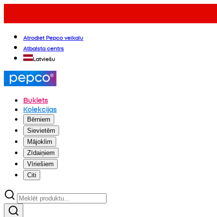
Atrodiet Pepco veikalu
Atbalsta centrs
Latviešu
Buklets
Kolekcijas
Bērniem
Sievietēm
Mājoklim
Zīdaiņiem
Vīriešiem
Citi