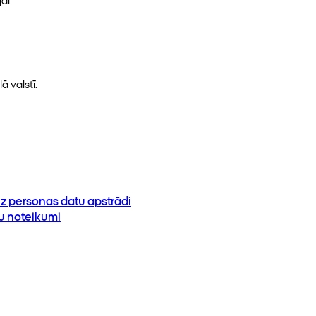
ā valstī.
z personas datu apstrādi
su noteikumi