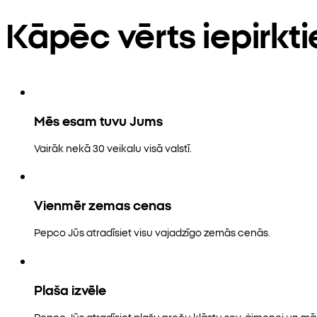
Kāpēc vērts iepirkt
Mēs esam tuvu Jums
Vairāk nekā 30 veikalu visā valstī.
Vienmēr zemas cenas
Pepco Jūs atradīsiet visu vajadzīgo zemās cenās.
Plaša izvēle
Pepco Jūs atradīsiet plašu preču klāstu sev, ģimenei un māj