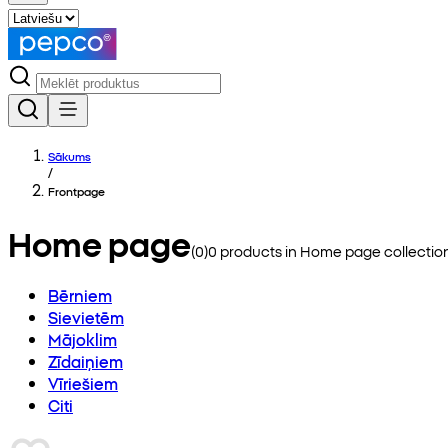
Sākums
/
Frontpage
Home page
(
0
)
0
products in
Home page
collectio
Bērniem
Sievietēm
Mājoklim
Zīdaiņiem
Vīriešiem
Citi