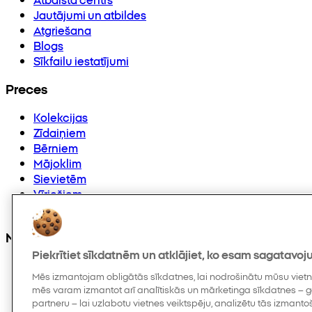
Jautājumi un atbildes
Atgriešana
Blogs
Sīkfailu iestatījumi
Preces
Kolekcijas
Zīdaiņiem
Bērniem
Mājoklim
Sievietēm
Vīriešiem
Citi
Mūs varat atrast arī
Piekrītiet sīkdatnēm un atklājiet, ko esam sagatavoju
Mēs izmantojam obligātās sīkdatnes, lai nodrošinātu mūsu vietne
mēs varam izmantot arī analītiskās un mārketinga sīkdatnes –
partneru – lai uzlabotu vietnes veiktspēju, analizētu tās izmanto