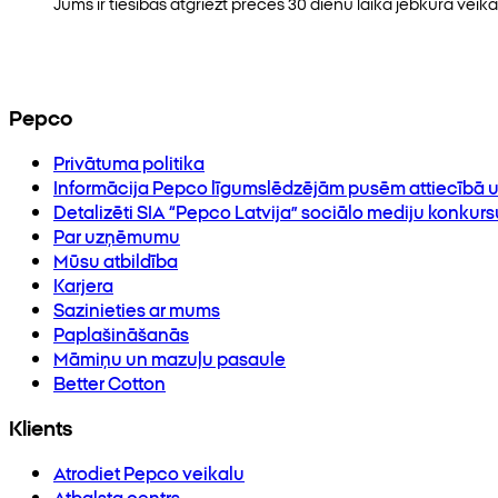
Jums ir tiesības atgriezt preces 30 dienu laikā jebkurā veikal
Pepco
Privātuma politika
Informācija Pepco līgumslēdzējām pusēm attiecībā u
Detalizēti SIA “Pepco Latvija” sociālo mediju konkur
Par uzņēmumu
Mūsu atbildība
Karjera
Sazinieties ar mums
Paplašināšanās
Māmiņu un mazuļu pasaule
Better Cotton
Klients
Atrodiet Pepco veikalu
Atbalsta centrs