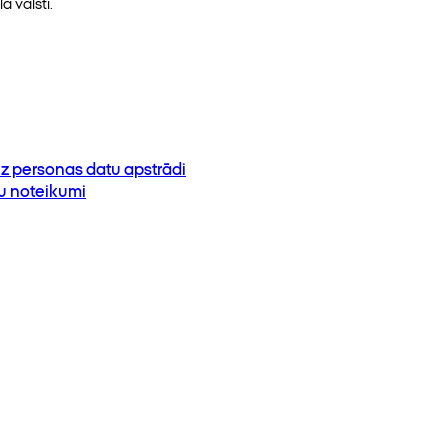
ā valstī.
z personas datu apstrādi
su noteikumi