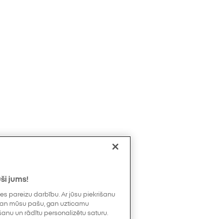
ši jums!
s pareizu darbību. Ar jūsu piekrišanu
 gan mūsu pašu, gan uzticamu
šanu un rādītu personalizētu saturu.