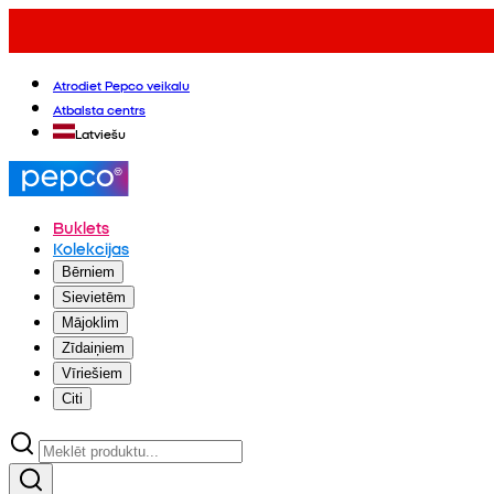
Atrodiet Pepco veikalu
Atbalsta centrs
Latviešu
Buklets
Kolekcijas
Bērniem
Sievietēm
Mājoklim
Zīdaiņiem
Vīriešiem
Citi