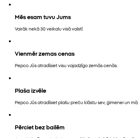
Mēs esam tuvu Jums
Vairāk nekā 30 veikalu visā valstī.
Vienmēr zemas cenas
Pepco Jūs atradīsiet visu vajadzīgo zemās cenās.
Plaša izvēle
Pepco Jūs atradīsiet plašu preču klāstu sev, ģimenei un māj
Pērciet bez bailēm