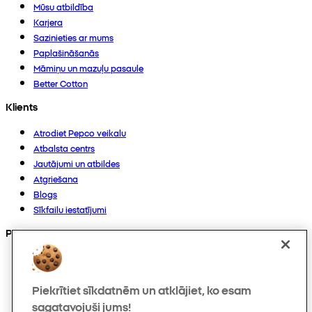
Mūsu atbildība
Karjera
Sazinieties ar mums
Paplašināšanās
Māmiņu un mazuļu pasaule
Better Cotton
Klients
Atrodiet Pepco veikalu
Atbalsta centrs
Jautājumi un atbildes
Atgriešana
Blogs
Sīkfailu iestatījumi
Preces
Kolekcijas
Zīdaiņiem
Piekrītiet sīkdatnēm un atklājiet, ko esam
Bērniem
Mājoklim
sagatavojuši jums!