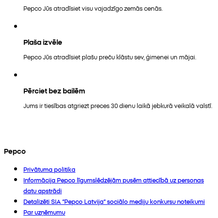
Pepco Jūs atradīsiet visu vajadzīgo zemās cenās.
Plaša izvēle
Pepco Jūs atradīsiet plašu preču klāstu sev, ģimenei un mājai.
Pērciet bez bailēm
Jums ir tiesības atgriezt preces 30 dienu laikā jebkurā veikalā valstī.
Pepco
Privātuma politika
Informācija Pepco līgumslēdzējām pusēm attiecībā uz personas
datu apstrādi
Detalizēti SIA “Pepco Latvija” sociālo mediju konkursu noteikumi
Par uzņēmumu