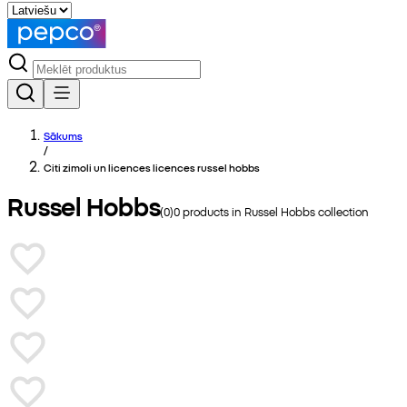
Sākums
/
Citi zimoli un licences licences russel hobbs
Russel Hobbs
(
0
)
0
products in
Russel Hobbs
collection