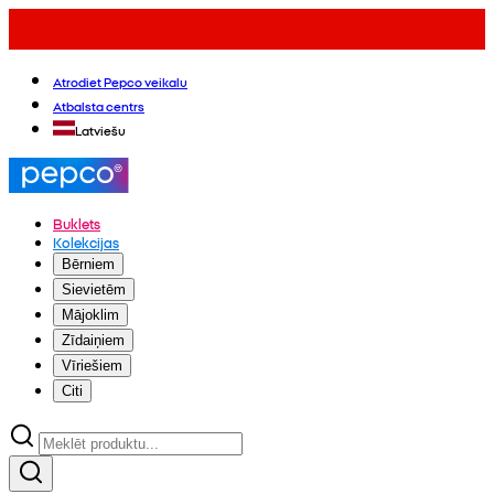
Atrodiet Pepco veikalu
Atbalsta centrs
Latviešu
Buklets
Kolekcijas
Bērniem
Sievietēm
Mājoklim
Zīdaiņiem
Vīriešiem
Citi