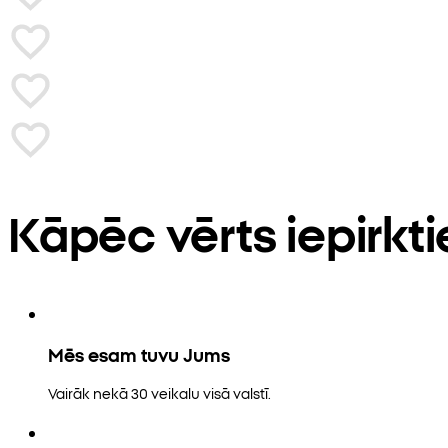
Kāpēc vērts iepirkt
Mēs esam tuvu Jums
Vairāk nekā 30 veikalu visā valstī.