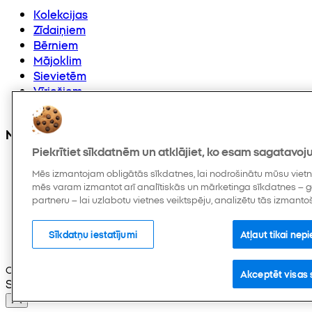
Kolekcijas
Zīdaiņiem
Bērniem
Mājoklim
Sievietēm
Vīriešiem
Citi
Mūs varat atrast arī
Piekrītiet sīkdatnēm un atklājiet, ko esam sagatavoju
Mēs izmantojam obligātās sīkdatnes, lai nodrošinātu mūsu vietne
mēs varam izmantot arī analītiskās un mārketinga sīkdatnes –
partneru – lai uzlabotu vietnes veiktspēju, analizētu tās izmanto
Sīkdatņu iestatījumi
Atļaut tikai ne
Copyright © 2026 Pepco. Visas tiesības paturētas.
Akceptēt visas 
Selected Language: