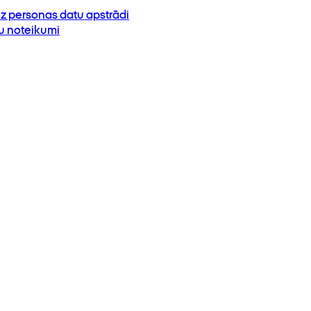
z personas datu apstrādi
su noteikumi