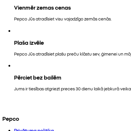
Vienmēr zemas cenas
Pepco Jūs atradīsiet visu vajadzīgo zemās cenās.
Plaša izvēle
Pepco Jūs atradīsiet plašu preču klāstu sev, ģimenei un māj
Pērciet bez bailēm
Jums ir tiesības atgriezt preces 30 dienu laikā jebkurā veikal
Pepco
Privātuma politika