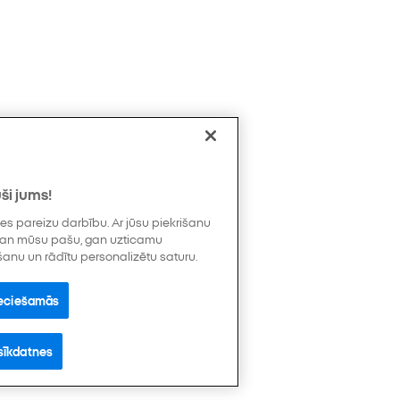
ši jums!
s pareizu darbību. Ar jūsu piekrišanu
 gan mūsu pašu, gan uzticamu
šanu un rādītu personalizētu saturu.
pieciešamās
sīkdatnes