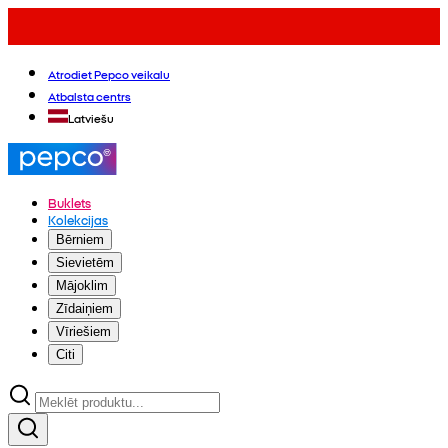
Atrodiet Pepco veikalu
Atbalsta centrs
Latviešu
Buklets
Kolekcijas
Bērniem
Sievietēm
Mājoklim
Zīdaiņiem
Vīriešiem
Citi