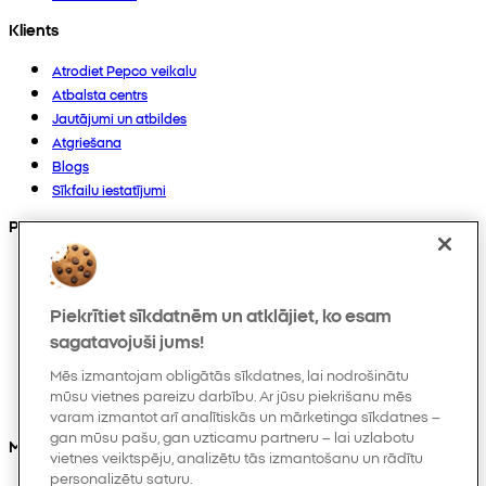
Klients
Atrodiet Pepco veikalu
Atbalsta centrs
Jautājumi un atbildes
Atgriešana
Blogs
Sīkfailu iestatījumi
Preces
Kolekcijas
Zīdaiņiem
Piekrītiet sīkdatnēm un atklājiet, ko esam
Bērniem
Mājoklim
sagatavojuši jums!
Sievietēm
Mēs izmantojam obligātās sīkdatnes, lai nodrošinātu
Vīriešiem
mūsu vietnes pareizu darbību. Ar jūsu piekrišanu mēs
Citi
varam izmantot arī analītiskās un mārketinga sīkdatnes –
gan mūsu pašu, gan uzticamu partneru – lai uzlabotu
Mūs varat atrast arī
vietnes veiktspēju, analizētu tās izmantošanu un rādītu
personalizētu saturu.