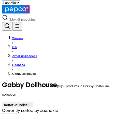
Sākums
/
Citi
/
Zīmoli un licences
/
Licences
/
Gabby Dollhouse
Gabby Dollhouse
(
15
)
15
products in
Gabby Dollhouse
collection
Kārtot
:
Jaunākie
Currently sorted by Jaunākie