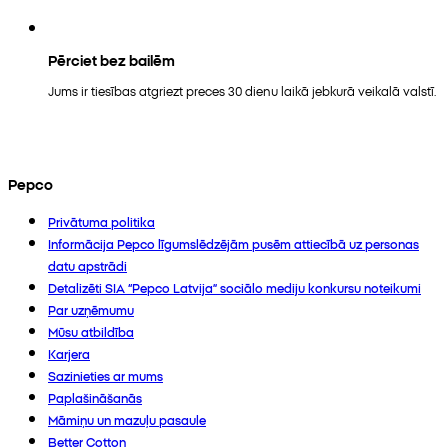
Pērciet bez bailēm
Jums ir tiesības atgriezt preces 30 dienu laikā jebkurā veikalā valstī.
Pepco
Privātuma politika
Informācija Pepco līgumslēdzējām pusēm attiecībā uz personas
datu apstrādi
Detalizēti SIA “Pepco Latvija” sociālo mediju konkursu noteikumi
Par uzņēmumu
Mūsu atbildība
Karjera
Sazinieties ar mums
Paplašināšanās
Māmiņu un mazuļu pasaule
Better Cotton