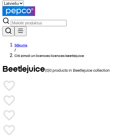
Sākums
/
Citi zimoli un licences licences beetlejuice
Beetlejuice
(
0
)
0
products in
Beetlejuice
collection