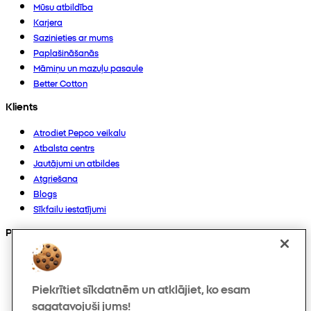
Mūsu atbildība
Karjera
Sazinieties ar mums
Paplašināšanās
Māmiņu un mazuļu pasaule
Better Cotton
Klients
Atrodiet Pepco veikalu
Atbalsta centrs
Jautājumi un atbildes
Atgriešana
Blogs
Sīkfailu iestatījumi
Preces
Kolekcijas
Zīdaiņiem
Piekrītiet sīkdatnēm un atklājiet, ko esam
Bērniem
Mājoklim
sagatavojuši jums!