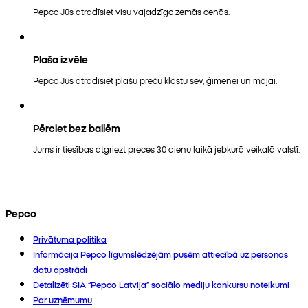
Pepco Jūs atradīsiet visu vajadzīgo zemās cenās.
Plaša izvēle
Pepco Jūs atradīsiet plašu preču klāstu sev, ģimenei un mājai.
Pērciet bez bailēm
Jums ir tiesības atgriezt preces 30 dienu laikā jebkurā veikalā valstī.
Pepco
Privātuma politika
Informācija Pepco līgumslēdzējām pusēm attiecībā uz personas
datu apstrādi
Detalizēti SIA “Pepco Latvija” sociālo mediju konkursu noteikumi
Par uzņēmumu