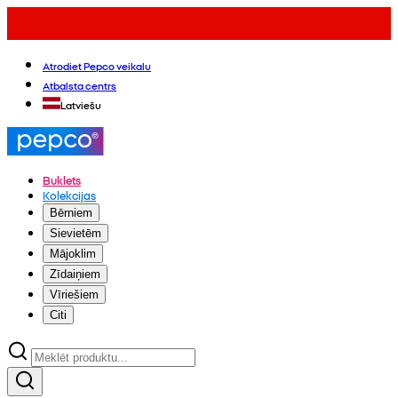
Atrodiet Pepco veikalu
Atbalsta centrs
Latviešu
Buklets
Kolekcijas
Bērniem
Sievietēm
Mājoklim
Zīdaiņiem
Vīriešiem
Citi