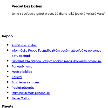
Pērciet bez bailēm
Jums ir tiesības atgriezt preces 30 dienu laikā jebkurā veikalā valstī.
Pepco
Privātuma politika
Informācija Pepco līgumslēdzējām pusēm attiecībā uz personas
datu apstrādi
Detalizēti SIA “Pepco Latvija” sociālo mediju konkursu noteikumi
Par uzņēmumu
Mūsu atbildība
Karjera
Sazinieties ar mums
Paplašināšanās
Māmiņu un mazuļu pasaule
Better Cotton
Klients