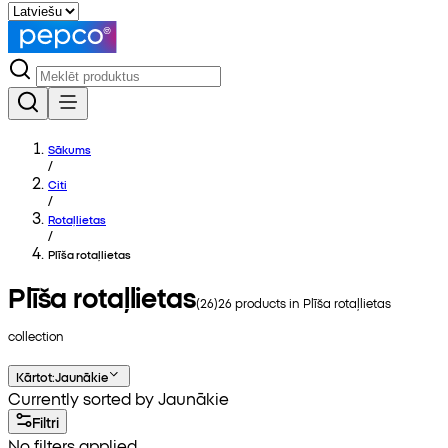
Sākums
/
Citi
/
Rotaļlietas
/
Plīša rotaļlietas
Plīša rotaļlietas
(
26
)
26
products in
Plīša rotaļlietas
collection
Kārtot
:
Jaunākie
Currently sorted by Jaunākie
Filtri
No filters applied