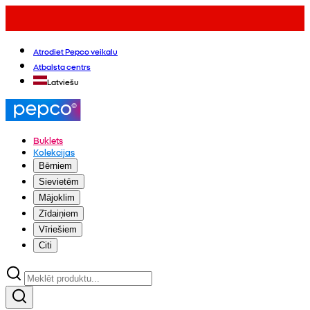
Atrodiet Pepco veikalu
Atbalsta centrs
Latviešu
Buklets
Kolekcijas
Bērniem
Sievietēm
Mājoklim
Zīdaiņiem
Vīriešiem
Citi