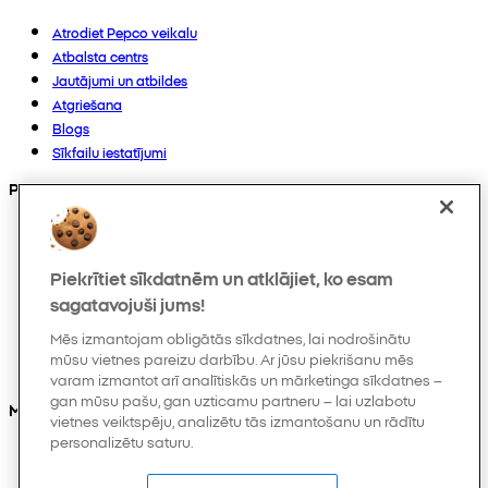
Atrodiet Pepco veikalu
Atbalsta centrs
Jautājumi un atbildes
Atgriešana
Blogs
Sīkfailu iestatījumi
Preces
Kolekcijas
Zīdaiņiem
Piekrītiet sīkdatnēm un atklājiet, ko esam
Bērniem
Mājoklim
sagatavojuši jums!
Sievietēm
Mēs izmantojam obligātās sīkdatnes, lai nodrošinātu
Vīriešiem
mūsu vietnes pareizu darbību. Ar jūsu piekrišanu mēs
Citi
varam izmantot arī analītiskās un mārketinga sīkdatnes –
gan mūsu pašu, gan uzticamu partneru – lai uzlabotu
Mūs varat atrast arī
vietnes veiktspēju, analizētu tās izmantošanu un rādītu
personalizētu saturu.