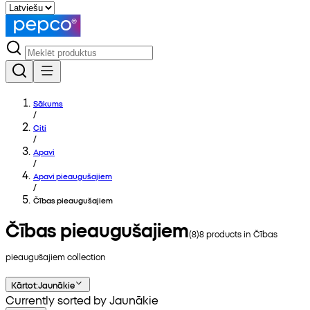
Sākums
/
Citi
/
Apavi
/
Apavi pieaugušajiem
/
Čības pieaugušajiem
Čības pieaugušajiem
(
8
)
8
products in
Čības
pieaugušajiem
collection
Kārtot
:
Jaunākie
Currently sorted by Jaunākie