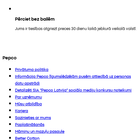
Pērciet bez bailēm
Jums ir tiesības atgriezt preces 30 dienu laikā jebkurā veikalā valstī.
Pepco
Privātuma politika
Informācija Pepco līgumslēdzējām pusēm attiecībā uz personas
datu apstrādi
Detalizēti SIA “Pepco Latvija” sociālo mediju konkursu noteikumi
Par uzņēmumu
Mūsu atbildība
Karjera
Sazinieties ar mums
Paplašināšanās
Māmiņu un mazuļu pasaule
Better Cotton