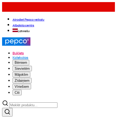
Atrodiet Pepco veikalu
Atbalsta centrs
Latviešu
Buklets
Kolekcijas
Bērniem
Sievietēm
Mājoklim
Zīdaiņiem
Vīriešiem
Citi