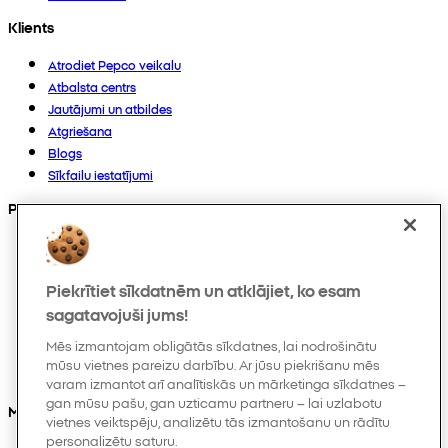
Klients
Atrodiet Pepco veikalu
Atbalsta centrs
Jautājumi un atbildes
Atgriešana
Blogs
Sīkfailu iestatījumi
Preces
Kolekcijas
Zīdaiņiem
Piekrītiet sīkdatnēm un atklājiet, ko esam
Bērniem
Mājoklim
sagatavojuši jums!
Sievietēm
Mēs izmantojam obligātās sīkdatnes, lai nodrošinātu
Vīriešiem
mūsu vietnes pareizu darbību. Ar jūsu piekrišanu mēs
Citi
varam izmantot arī analītiskās un mārketinga sīkdatnes –
gan mūsu pašu, gan uzticamu partneru – lai uzlabotu
Mūs varat atrast arī
vietnes veiktspēju, analizētu tās izmantošanu un rādītu
personalizētu saturu.