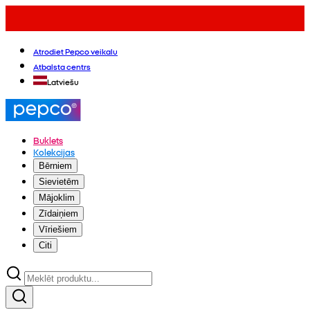
Atrodiet Pepco veikalu
Atbalsta centrs
Latviešu
Buklets
Kolekcijas
Bērniem
Sievietēm
Mājoklim
Zīdaiņiem
Vīriešiem
Citi