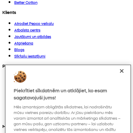
Better Cotton
Klients
Atrodiet Pepco veikalu
Atbalsta centrs
Jautājumi un atbildes
Atgriešana
Blogs
Sīkfailu iestatījumi
Preces
Kolekcijas
Zīdaiņiem
Piekrītiet sīkdatnēm un atklājiet, ko esam
Bērniem
Mājoklim
sagatavojuši jums!
Sievietēm
Mēs izmantojam obligātās sīkdatnes, lai nodrošinātu
Vīriešiem
mūsu vietnes pareizu darbību. Ar jūsu piekrišanu mēs
Citi
varam izmantot arī analītiskās un mārketinga sīkdatnes –
gan mūsu pašu, gan uzticamu partneru – lai uzlabotu
Mūs varat atrast arī
vietnes veiktspēju, analizētu tās izmantošanu un rādītu