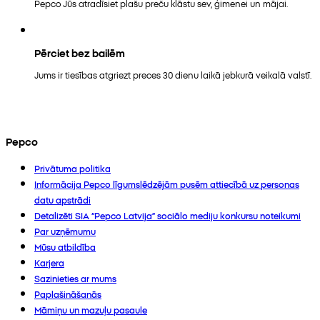
Pepco Jūs atradīsiet plašu preču klāstu sev, ģimenei un mājai.
Pērciet bez bailēm
Jums ir tiesības atgriezt preces 30 dienu laikā jebkurā veikalā valstī.
Pepco
Privātuma politika
Informācija Pepco līgumslēdzējām pusēm attiecībā uz personas
datu apstrādi
Detalizēti SIA “Pepco Latvija” sociālo mediju konkursu noteikumi
Par uzņēmumu
Mūsu atbildība
Karjera
Sazinieties ar mums
Paplašināšanās
Māmiņu un mazuļu pasaule