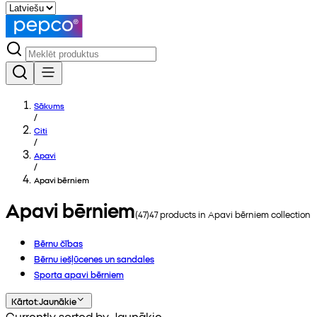
Sākums
/
Citi
/
Apavi
/
Apavi bērniem
Apavi bērniem
(
47
)
47
products in
Apavi bērniem
collection
Bērnu čības
Bērnu iešļūcenes un sandales
Sporta apavi bērniem
Kārtot
:
Jaunākie
Currently sorted by Jaunākie