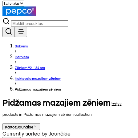
Sākums
/
Bērniem
/
Zēniem 92 - 134 cm
/
Naktsveļa mazajiem zēniem
/
Pidžamas mazajiem zēniem
Pidžamas mazajiem zēniem
(
22
)
22
products in
Pidžamas mazajiem zēniem
collection
Kārtot
:
Jaunākie
Currently sorted by Jaunākie