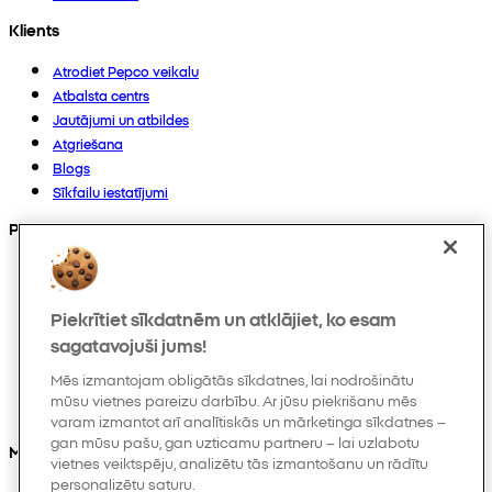
Klients
Atrodiet Pepco veikalu
Atbalsta centrs
Jautājumi un atbildes
Atgriešana
Blogs
Sīkfailu iestatījumi
Preces
Kolekcijas
Zīdaiņiem
Piekrītiet sīkdatnēm un atklājiet, ko esam
Bērniem
Mājoklim
sagatavojuši jums!
Sievietēm
Mēs izmantojam obligātās sīkdatnes, lai nodrošinātu
Vīriešiem
mūsu vietnes pareizu darbību. Ar jūsu piekrišanu mēs
Citi
varam izmantot arī analītiskās un mārketinga sīkdatnes –
gan mūsu pašu, gan uzticamu partneru – lai uzlabotu
Mūs varat atrast arī
vietnes veiktspēju, analizētu tās izmantošanu un rādītu
personalizētu saturu.