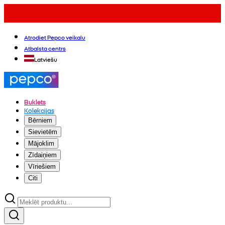
Atrodiet Pepco veikalu
Atbalsta centrs
Latviešu
Buklets
Kolekcijas
Bērniem
Sievietēm
Mājoklim
Zīdaiņiem
Vīriešiem
Citi