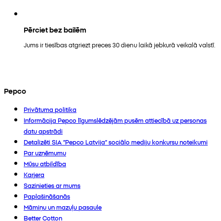
Pērciet bez bailēm
Jums ir tiesības atgriezt preces 30 dienu laikā jebkurā veikalā valstī.
Pepco
Privātuma politika
Informācija Pepco līgumslēdzējām pusēm attiecībā uz personas
datu apstrādi
Detalizēti SIA “Pepco Latvija” sociālo mediju konkursu noteikumi
Par uzņēmumu
Mūsu atbildība
Karjera
Sazinieties ar mums
Paplašināšanās
Māmiņu un mazuļu pasaule
Better Cotton