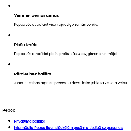
Vienmēr zemas cenas
Pepco Jūs atradīsiet visu vajadzīgo zemās cenās.
Plaša izvēle
Pepco Jūs atradīsiet plašu preču klāstu sev, ģimenei un mājai.
Pērciet bez bailēm
Jums ir tiesības atgriezt preces 30 dienu laikā jebkurā veikalā valstī.
Pepco
Privātuma politika
Informācija Pepco līgumslēdzējām pusēm attiecībā uz personas