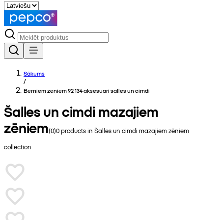
Sākums
/
Berniem zeniem 92 134 aksesuari salles un cimdi
Šalles un cimdi mazajiem
zēniem
(
0
)
0
products in
Šalles un cimdi mazajiem zēniem
collection