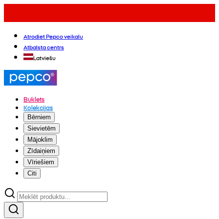
Atrodiet Pepco veikalu
Atbalsta centrs
Latviešu
Buklets
Kolekcijas
Bērniem
Sievietēm
Mājoklim
Zīdaiņiem
Vīriešiem
Citi