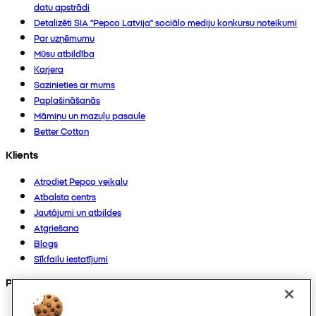
datu apstrādi
Detalizēti SIA “Pepco Latvija” sociālo mediju konkursu noteikumi
Par uzņēmumu
Mūsu atbildība
Karjera
Sazinieties ar mums
Paplašināšanās
Māmiņu un mazuļu pasaule
Better Cotton
Klients
Atrodiet Pepco veikalu
Atbalsta centrs
Jautājumi un atbildes
Atgriešana
Blogs
Sīkfailu iestatījumi
Preces
Kolekcijas