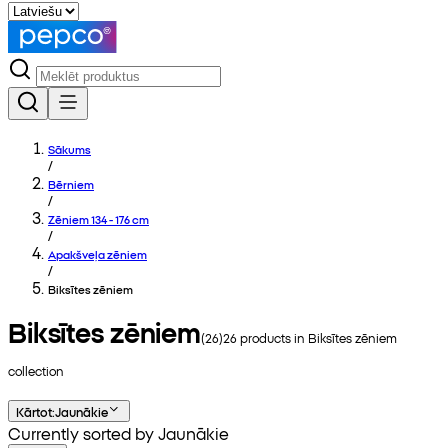
Sākums
/
Bērniem
/
Zēniem 134 - 176 cm
/
Apakšveļa zēniem
/
Biksītes zēniem
Biksītes zēniem
(
26
)
26
products in
Biksītes zēniem
collection
Kārtot
:
Jaunākie
Currently sorted by Jaunākie