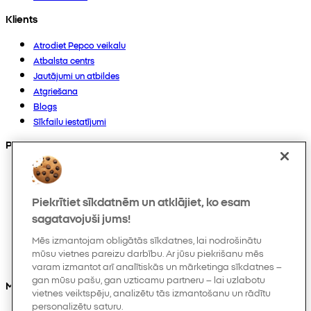
Klients
Atrodiet Pepco veikalu
Atbalsta centrs
Jautājumi un atbildes
Atgriešana
Blogs
Sīkfailu iestatījumi
Preces
Kolekcijas
Zīdaiņiem
Piekrītiet sīkdatnēm un atklājiet, ko esam
Bērniem
Mājoklim
sagatavojuši jums!
Sievietēm
Mēs izmantojam obligātās sīkdatnes, lai nodrošinātu
Vīriešiem
mūsu vietnes pareizu darbību. Ar jūsu piekrišanu mēs
Citi
varam izmantot arī analītiskās un mārketinga sīkdatnes –
gan mūsu pašu, gan uzticamu partneru – lai uzlabotu
Mūs varat atrast arī
vietnes veiktspēju, analizētu tās izmantošanu un rādītu
personalizētu saturu.