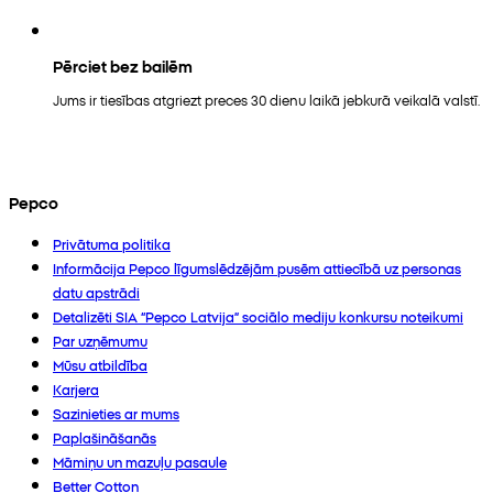
Pērciet bez bailēm
Jums ir tiesības atgriezt preces 30 dienu laikā jebkurā veikalā valstī.
Pepco
Privātuma politika
Informācija Pepco līgumslēdzējām pusēm attiecībā uz personas
datu apstrādi
Detalizēti SIA “Pepco Latvija” sociālo mediju konkursu noteikumi
Par uzņēmumu
Mūsu atbildība
Karjera
Sazinieties ar mums
Paplašināšanās
Māmiņu un mazuļu pasaule
Better Cotton