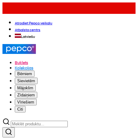
Atrodiet Pepco veikalu
Atbalsta centrs
Latviešu
Buklets
Kolekcijas
Bērniem
Sievietēm
Mājoklim
Zīdaiņiem
Vīriešiem
Citi