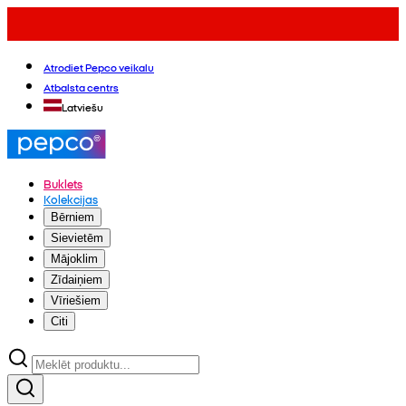
Atrodiet Pepco veikalu
Atbalsta centrs
Latviešu
Buklets
Kolekcijas
Bērniem
Sievietēm
Mājoklim
Zīdaiņiem
Vīriešiem
Citi