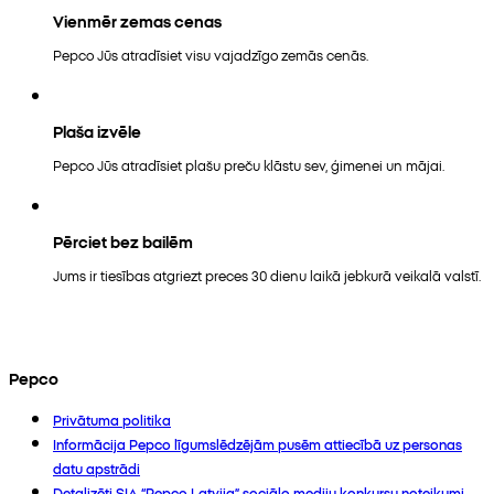
Vienmēr zemas cenas
Pepco Jūs atradīsiet visu vajadzīgo zemās cenās.
Plaša izvēle
Pepco Jūs atradīsiet plašu preču klāstu sev, ģimenei un mājai.
Pērciet bez bailēm
Jums ir tiesības atgriezt preces 30 dienu laikā jebkurā veikalā valstī.
Pepco
Privātuma politika
Informācija Pepco līgumslēdzējām pusēm attiecībā uz personas
datu apstrādi
Detalizēti SIA “Pepco Latvija” sociālo mediju konkursu noteikumi