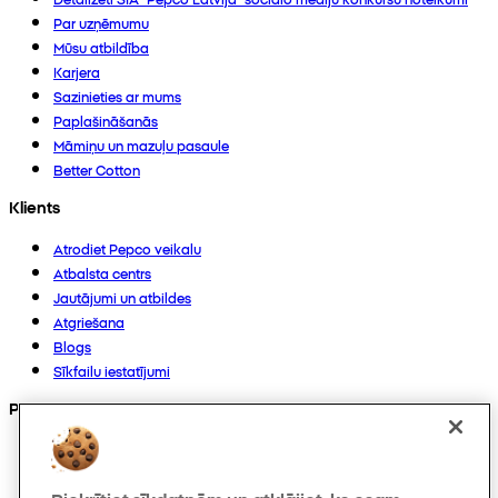
Par uzņēmumu
Mūsu atbildība
Karjera
Sazinieties ar mums
Paplašināšanās
Māmiņu un mazuļu pasaule
Better Cotton
Klients
Atrodiet Pepco veikalu
Atbalsta centrs
Jautājumi un atbildes
Atgriešana
Blogs
Sīkfailu iestatījumi
Preces
Kolekcijas
Zīdaiņiem