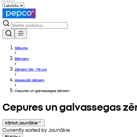
Sākums
/
Bērniem
/
Zēniem 134 - 176 cm
/
Aksesuāri zēniem
/
Cepures un galvassegas zēniem
Cepures un galvassegas zē
Kārtot
:
Jaunākie
Currently sorted by Jaunākie