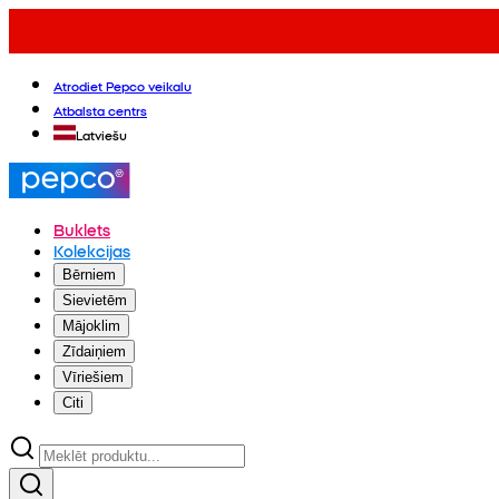
Atrodiet Pepco veikalu
Atbalsta centrs
Latviešu
Buklets
Kolekcijas
Bērniem
Sievietēm
Mājoklim
Zīdaiņiem
Vīriešiem
Citi