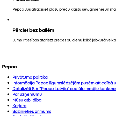
Pepco Jūs atradīsiet plašu preču klāstu sev, ģimenei un māj
Pērciet bez bailēm
Jums ir tiesības atgriezt preces 30 dienu laikā jebkurā veikal
Pepco
Privātuma politika
Informācija Pepco līgumslēdzējām pusēm attiecībā u
Detalizēti SIA “Pepco Latvija” sociālo mediju konkur
Par uzņēmumu
Mūsu atbildība
Karjera
Sazinieties ar mums