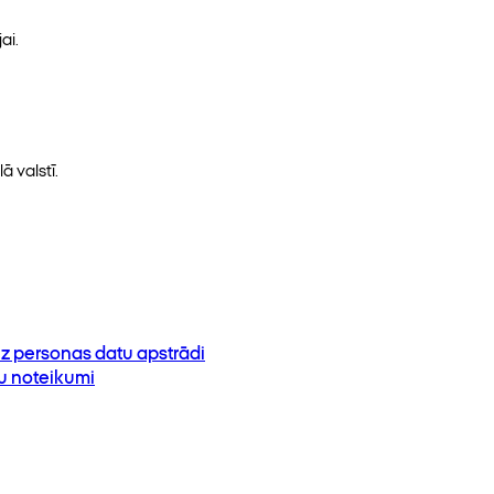
ai.
ā valstī.
z personas datu apstrādi
su noteikumi