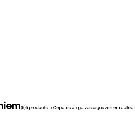
niem
(
5
)
5
products in
Cepures un galvassegas zēniem
collec