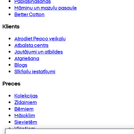
Paplašināšanās
Māmiņu un mazuļu pasaule
Better Cotton
Klients
Atrodiet Pepco veikalu
Atbalsta centrs
Jautājumi un atbildes
Atgriešana
Blogs
Sīkfailu iestatījumi
Preces
Kolekcijas
Zīdaiņiem
Bērniem
Mājoklim
Sievietēm
Vīriešiem