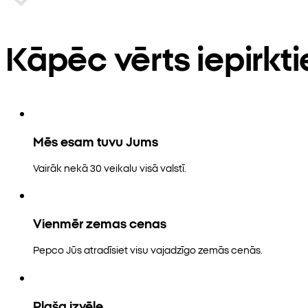
Kāpēc vērts iepirkt
Mēs esam tuvu Jums
Vairāk nekā 30 veikalu visā valstī.
Vienmēr zemas cenas
Pepco Jūs atradīsiet visu vajadzīgo zemās cenās.
Plaša izvēle