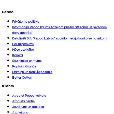
Pepco
Privātuma politika
Informācija Pepco līgumslēdzējām pusēm attiecībā uz personas
datu apstrādi
Detalizēti SIA “Pepco Latvija” sociālo mediju konkursu noteikumi
Par uzņēmumu
Mūsu atbildība
Karjera
Sazinieties ar mums
Paplašināšanās
Māmiņu un mazuļu pasaule
Better Cotton
Klients
Atrodiet Pepco veikalu
Atbalsta centrs
Jautājumi un atbildes
Atgriešana