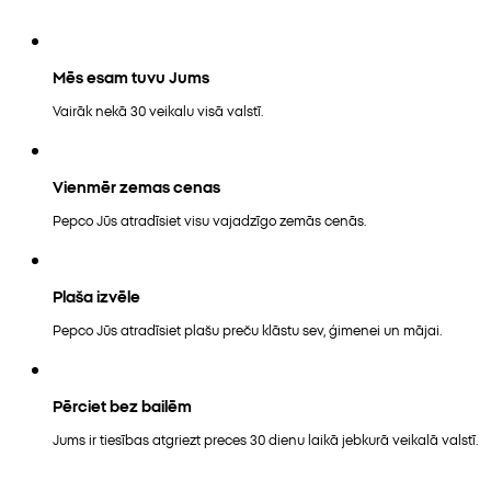
Mēs esam tuvu Jums
Vairāk nekā 30 veikalu visā valstī.
Vienmēr zemas cenas
Pepco Jūs atradīsiet visu vajadzīgo zemās cenās.
Plaša izvēle
Pepco Jūs atradīsiet plašu preču klāstu sev, ģimenei un mājai.
Pērciet bez bailēm
Jums ir tiesības atgriezt preces 30 dienu laikā jebkurā veikalā valstī.