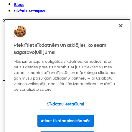
Blogs
Sīkfailu iestatījumi
Preces
Kolekcijas
Zīdaiņiem
Piekrītiet sīkdatnēm un atklājiet, ko esam
Bērniem
Mājoklim
sagatavojuši jums!
Sievietēm
Mēs izmantojam obligātās sīkdatnes, lai nodrošinātu
Vīriešiem
mūsu vietnes pareizu darbību. Ar jūsu piekrišanu mēs
Citi
varam izmantot arī analītiskās un mārketinga sīkdatnes –
gan mūsu pašu, gan uzticamu partneru – lai uzlabotu
Mūs varat atrast arī
vietnes veiktspēju, analizētu tās izmantošanu un rādītu
personalizētu saturu.
Sīkdatņu iestatījumi
Atļaut tikai nepieciešamās