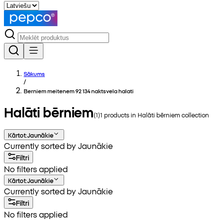
Sākums
/
Berniem meitenem 92 134 naktsvela halati
Halāti bērniem
(
1
)
1
products in
Halāti bērniem
collection
Kārtot
:
Jaunākie
Currently sorted by Jaunākie
Filtri
No filters applied
Kārtot
:
Jaunākie
Currently sorted by Jaunākie
Filtri
No filters applied