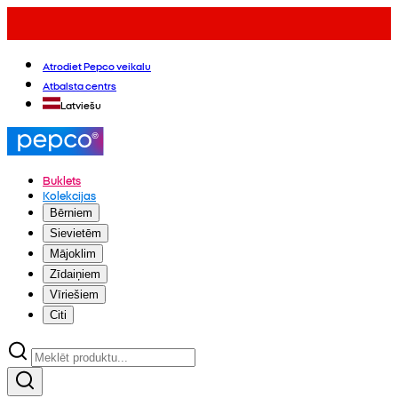
Atrodiet Pepco veikalu
Atbalsta centrs
Latviešu
Buklets
Kolekcijas
Bērniem
Sievietēm
Mājoklim
Zīdaiņiem
Vīriešiem
Citi