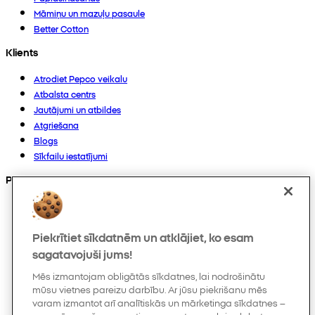
Māmiņu un mazuļu pasaule
Better Cotton
Klients
Atrodiet Pepco veikalu
Atbalsta centrs
Jautājumi un atbildes
Atgriešana
Blogs
Sīkfailu iestatījumi
Preces
Kolekcijas
Zīdaiņiem
Piekrītiet sīkdatnēm un atklājiet, ko esam
Bērniem
Mājoklim
sagatavojuši jums!
Sievietēm
Mēs izmantojam obligātās sīkdatnes, lai nodrošinātu
Vīriešiem
mūsu vietnes pareizu darbību. Ar jūsu piekrišanu mēs
Citi
varam izmantot arī analītiskās un mārketinga sīkdatnes –