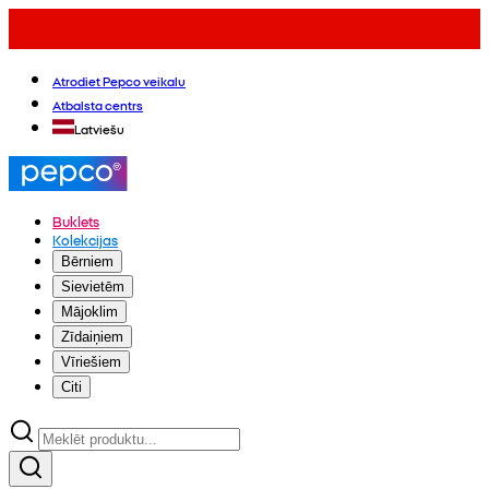
Atrodiet Pepco veikalu
Atbalsta centrs
Latviešu
Buklets
Kolekcijas
Bērniem
Sievietēm
Mājoklim
Zīdaiņiem
Vīriešiem
Citi