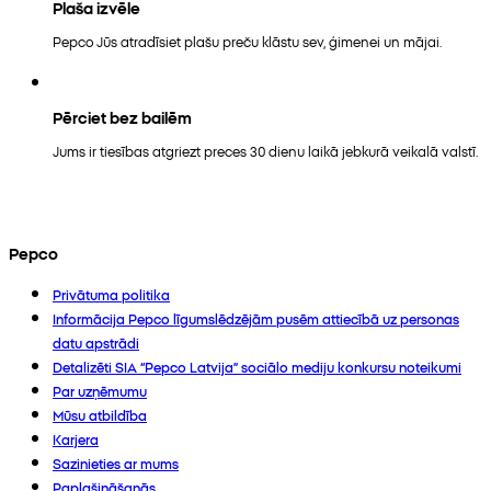
Plaša izvēle
Pepco Jūs atradīsiet plašu preču klāstu sev, ģimenei un mājai.
Pērciet bez bailēm
Jums ir tiesības atgriezt preces 30 dienu laikā jebkurā veikalā valstī.
Pepco
Privātuma politika
Informācija Pepco līgumslēdzējām pusēm attiecībā uz personas
datu apstrādi
Detalizēti SIA “Pepco Latvija” sociālo mediju konkursu noteikumi
Par uzņēmumu
Mūsu atbildība
Karjera
Sazinieties ar mums
Paplašināšanās