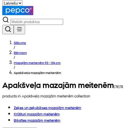
Sākums
/
Bērniem
/
Mazajām meitenēm 92 - 134 cm
/
Apakšveļa mazajām meitenēm
Apakšveļa mazajām meitenēm
(
78
)
78
products in
Apakšveļa mazajām meitenēm
collection
Zeķes un zeķubikses mazajām meitenēm
Krūšturi mazajām meitenēm
Biksītes mazajām meitenēm